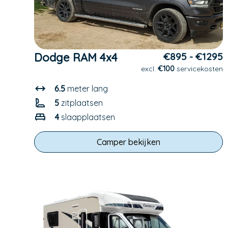
Dodge RAM 4x4
€895 - €1295
excl.
€100
servicekosten
6.5
meter lang
5
zitplaatsen
4
slaapplaatsen
Camper bekijken