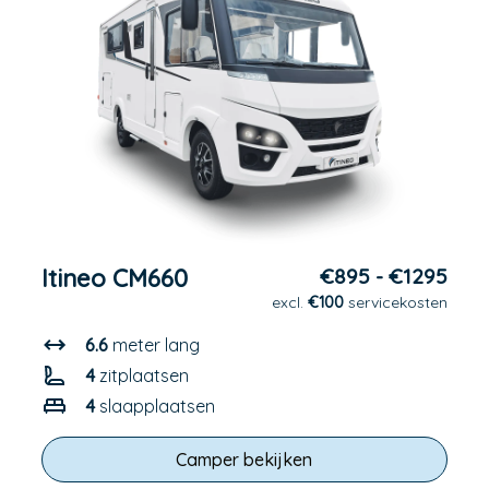
Itineo CM660
€895 - €1295
excl.
€100
servicekosten
6.6
meter lang
4
zitplaatsen
4
slaapplaatsen
Camper bekijken