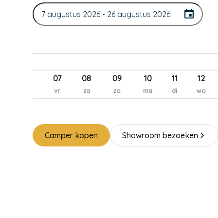
07
08
09
10
11
12
vr
za
zo
ma
di
wo
Camper kopen
Showroom bezoeken