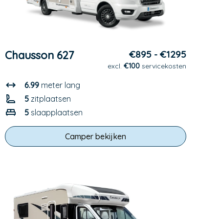
Chausson 627
€895 - €1295
excl.
€100
servicekosten
6.99
meter lang
5
zitplaatsen
5
slaapplaatsen
Camper bekijken