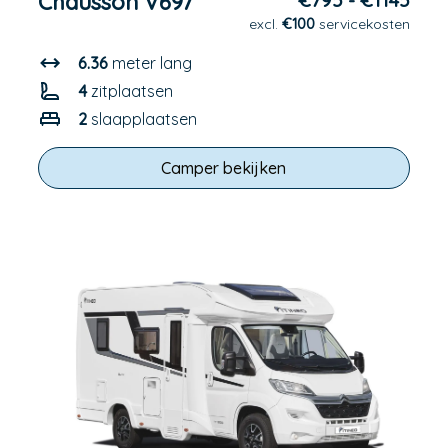
Chausson V697
€795 - €1145
excl.
€100
servicekosten
6.36
meter lang
4
zitplaatsen
2
slaapplaatsen
Camper bekijken