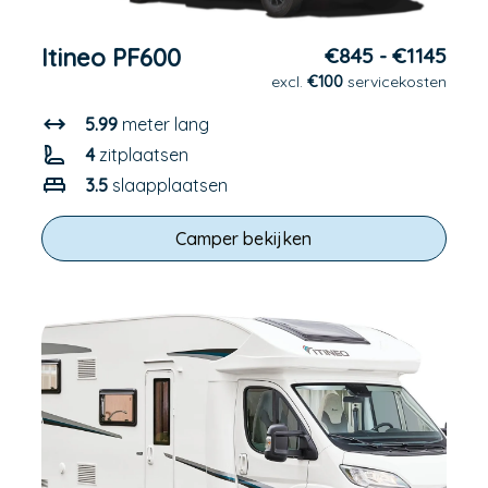
Itineo PF600
€845 - €1145
excl.
€100
servicekosten
5.99
meter lang
4
zitplaatsen
3.5
slaapplaatsen
Camper bekijken