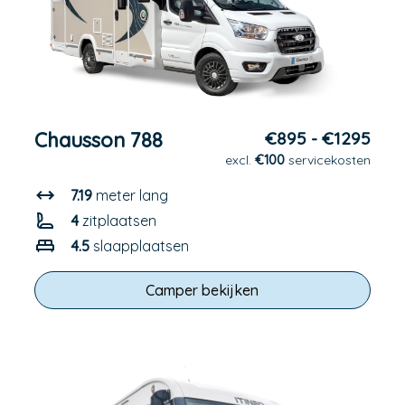
Chausson 788
€895 - €1295
excl.
€100
servicekosten
7.19
meter lang
4
zitplaatsen
4.5
slaapplaatsen
Camper bekijken