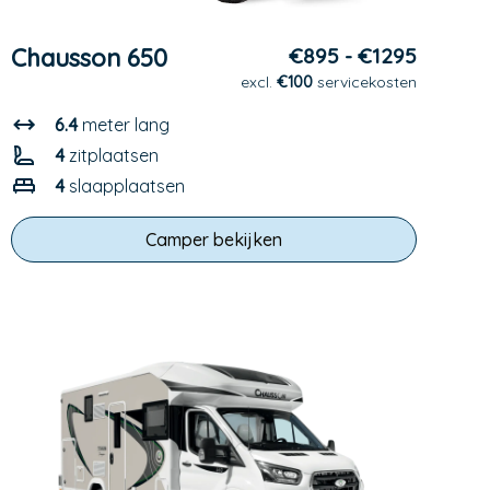
Chausson 650
€895 - €1295
excl.
€100
servicekosten
6.4
meter lang
4
zitplaatsen
4
slaapplaatsen
Camper bekijken