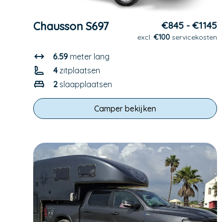
Chausson S697
€845 - €1145
excl.
€100
servicekosten
6.59
meter lang
4
zitplaatsen
2
slaapplaatsen
Camper bekijken