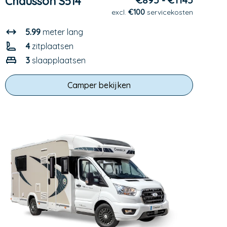
Chausson S514
€895 - €1145
excl.
€100
servicekosten
5.99
meter lang
4
zitplaatsen
3
slaapplaatsen
Camper bekijken