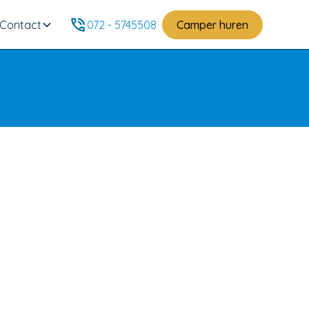
Contact
072 - 5745508
Camper huren