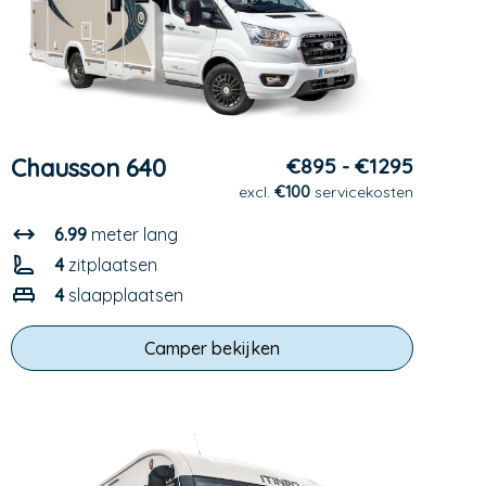
Chausson 640
€895 - €1295
excl.
€100
servicekosten
6.99
meter lang
4
zitplaatsen
4
slaapplaatsen
Camper bekijken