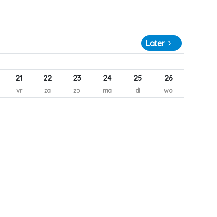
Later
21
22
23
24
25
26
vr
za
zo
ma
di
wo