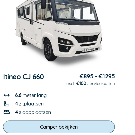
Itineo CJ 660
€895 - €1295
excl.
€100
servicekosten
6.6
meter lang
4
zitplaatsen
4
slaapplaatsen
Camper bekijken