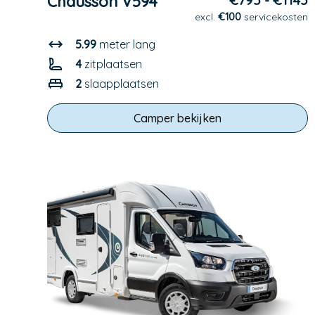
Chausson V594
€795 - €1145
excl.
€100
servicekosten
5.99
meter lang
4
zitplaatsen
2
slaapplaatsen
Camper bekijken