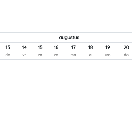
augustus
13
14
15
16
17
18
19
20
do
vr
za
zo
ma
di
wo
do