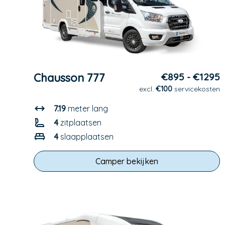
Chausson 777
€895 - €1295
excl.
€100
servicekosten
7.19
meter lang
4
zitplaatsen
4
slaapplaatsen
Camper bekijken