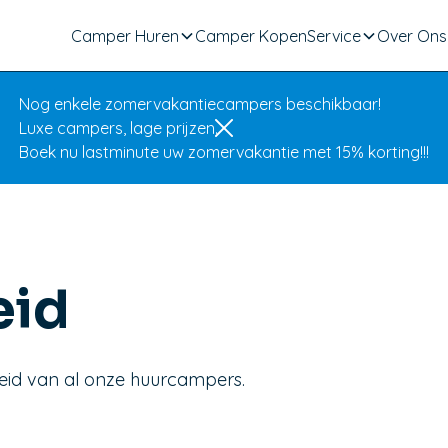
Camper Huren
Camper Kopen
Service
Over Ons
Nog enkele zomervakantiecampers beschikbaar!
Luxe campers, lage prijzen.
Boek nu lastminute uw zomervakantie met 15% korting!!!
eid
eid van al onze huurcampers.