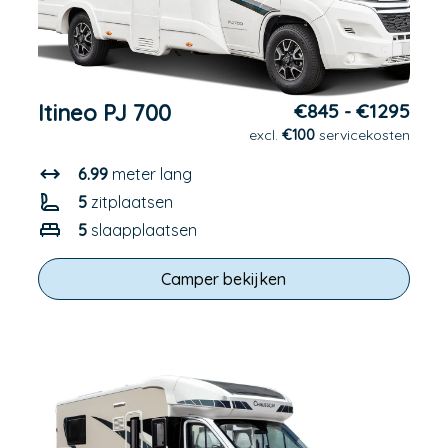
Itineo PJ 700
€845 - €1295
excl.
€100
servicekosten
6.99
meter lang
5
zitplaatsen
5
slaapplaatsen
Camper bekijken