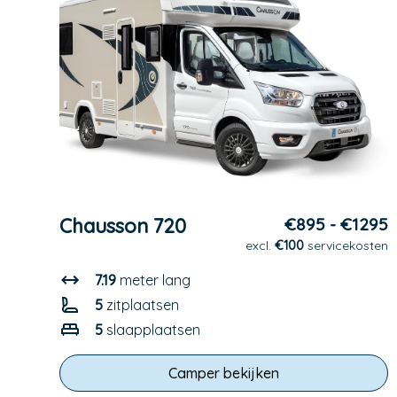
Chausson 720
€895 - €1295
excl.
€100
servicekosten
7.19
meter lang
5
zitplaatsen
5
slaapplaatsen
Camper bekijken